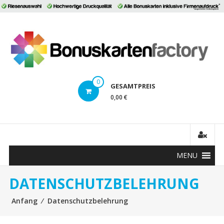
Direkt
zum
B
Inhalt
0
GESAMTPREIS
0,00 €
MENU
DATENSCHUTZBELEHRUNG
Anfang
⁄
Datenschutzbelehrung