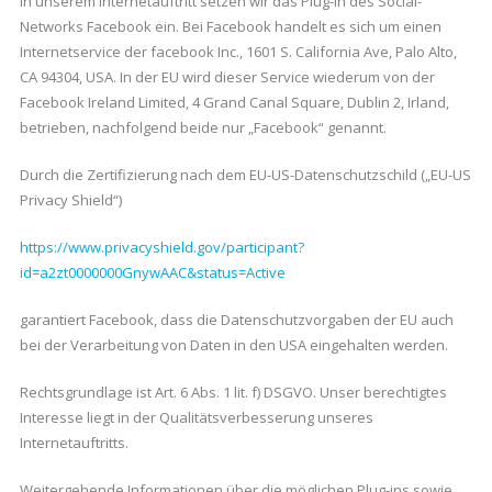
In unserem Internetauftritt setzen wir das Plug-in des Social-
Networks Facebook ein. Bei Facebook handelt es sich um einen
Internetservice der facebook Inc., 1601 S. California Ave, Palo Alto,
CA 94304, USA. In der EU wird dieser Service wiederum von der
Facebook Ireland Limited, 4 Grand Canal Square, Dublin 2, Irland,
betrieben, nachfolgend beide nur „Facebook“ genannt.
Durch die Zertifizierung nach dem EU-US-Datenschutzschild („EU-US
Privacy Shield“)
https://www.privacyshield.gov/participant?
id=a2zt0000000GnywAAC&status=Active
garantiert Facebook, dass die Datenschutzvorgaben der EU auch
bei der Verarbeitung von Daten in den USA eingehalten werden.
Rechtsgrundlage ist Art. 6 Abs. 1 lit. f) DSGVO. Unser berechtigtes
Interesse liegt in der Qualitätsverbesserung unseres
Internetauftritts.
Weitergehende Informationen über die möglichen Plug-ins sowie