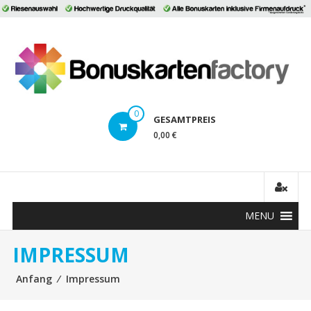
Direkt
zum
B
Inhalt
0
GESAMTPREIS
0,00 €
MENU
IMPRESSUM
Anfang
⁄
Impressum