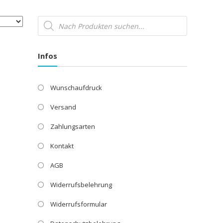
Products
search
Infos
Wunschaufdruck
Versand
Zahlungsarten
Kontakt
AGB
Widerrufsbelehrung
Widerrufsformular