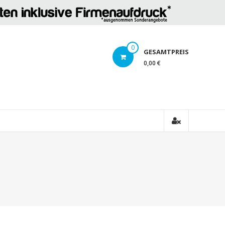
0
GESAMTPREIS
0,00 €