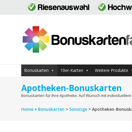
Direkt
zum
Bonuskartenfactory
Inhalt
Bonuskarten
10er-Karten
Weitere Produkte
Apotheken-Bonuskarten
Bonuskarten für Ihre Apotheke. Auf Wunsch mit individuellem
Home
>
Bonuskarten
>
Sonstige
> Apotheken-Bonusk