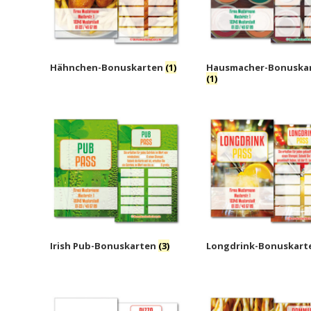
Hähnchen-Bonuskarten
(1)
Hausmacher-Bonuska
(1)
Irish Pub-Bonuskarten
(3)
Longdrink-Bonuskart