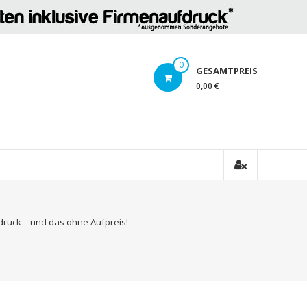
0
GESAMTPREIS
0,00 €
druck – und das ohne Aufpreis!