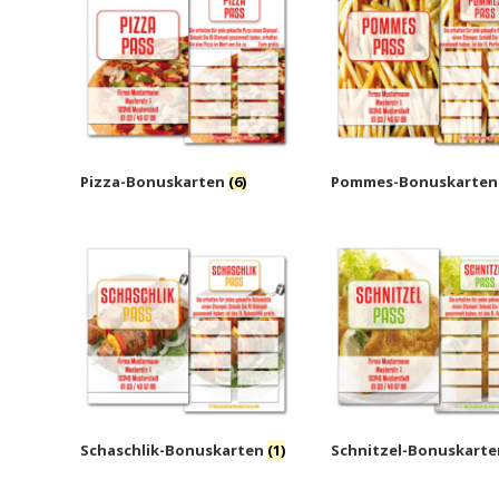
Pizza-Bonuskarten
(6)
Pommes-Bonuskarte
Schaschlik-Bonuskarten
(1)
Schnitzel-Bonuskart