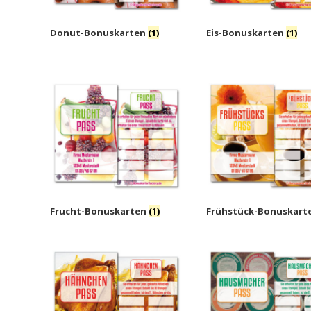
Donut-Bonuskarten
(1)
Eis-Bonuskarten
(1)
Frucht-Bonuskarten
(1)
Frühstück-Bonuskart