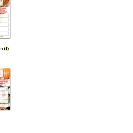
en
(1)
)