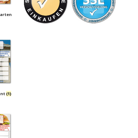
arten
ant
(1)