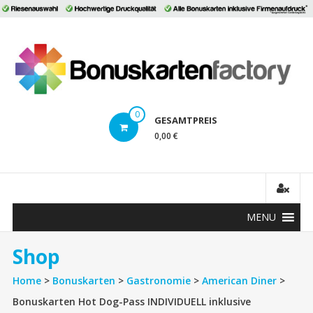
Direkt
zum
B
Inhalt
0
GESAMTPREIS
0,00 €
MENU
Shop
Home
>
Bonuskarten
>
Gastronomie
>
American Diner
>
Bonuskarten Hot Dog-Pass INDIVIDUELL inklusive