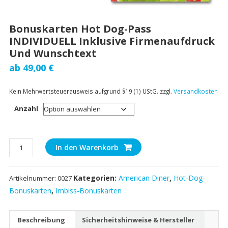
Bonuskarten Hot Dog-Pass
INDIVIDUELL Inklusive Firmenaufdruck
Und Wunschtext
ab
49,00
€
Kein Mehrwertsteuerausweis aufgrund §19 (1) UStG.
zzgl.
Versandkosten
Anzahl
Bonuskarten
In den Warenkorb
Hot
Dog-
Kategorien:
American Diner
,
Hot-Dog-
Artikelnummer:
0027
Pass
INDIVIDUELL
Bonuskarten
,
Imbiss-Bonuskarten
inklusive
Firmenaufdruck
Beschreibung
Sicherheitshinweise & Hersteller
und