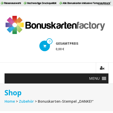
Direkt
zum
B
Inhalt
0
GESAMTPREIS
0,00 €
MENU
Shop
Home
>
Zubehör
> Bonuskarten-Stempel „DANKE!“