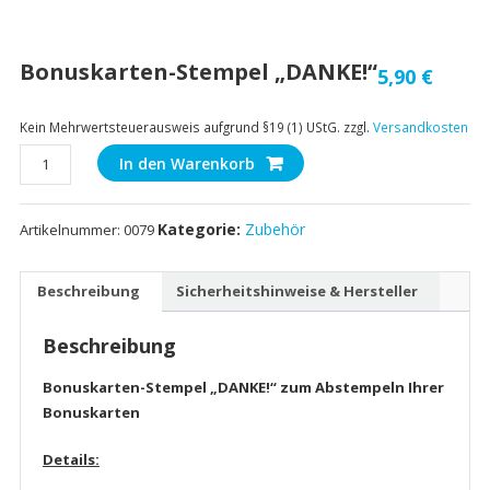
Bonuskarten-Stempel „DANKE!“
5,90
€
Kein Mehrwertsteuerausweis aufgrund §19 (1) UStG.
zzgl.
Versandkosten
Bonuskarten-
In den Warenkorb
Stempel
"DANKE!"
Kategorie:
Zubehör
Artikelnummer:
0079
Menge
Beschreibung
Sicherheitshinweise & Hersteller
Beschreibung
Bonuskarten-Stempel „DANKE!“ zum Abstempeln Ihrer
Bonuskarten
Details: